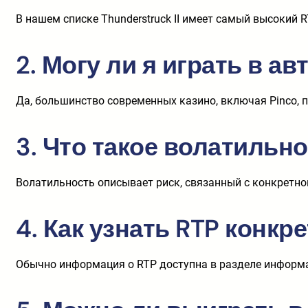
В нашем списке Thunderstruck II имеет самый высокий R
2. Могу ли я играть в 
Да, большинство современных казино, включая Pinco, 
3. Что такое волатильно
Волатильность описывает риск, связанный с конкретной
4. Как узнать RTP конкр
Обычно информация о RTP доступна в разделе информац