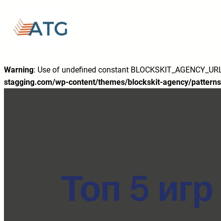
The Anatomy of Muscle Growth:
Carbohydrate Mouth Rinse -
https://pubmed.ncbi.nlm.nih.gov/3205106
Effective Reps -
https://www.strongerbyscience.com/effective-reps/
Journal ISSN -
https://jissn.biomedcentral.com/
Best website for selling pharmaceuticals -
https://katalogtestosteron.co
Warning
: Use of undefined constant BLOCKSKIT_AGENCY_URL –
Exercise Physiology -
https://en.wikipedia.org/wiki/Exercise_physiology
stagging.com/wp-content/themes/blockskit-agency/patterns
Топ 5 игр