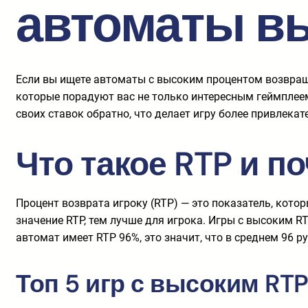
автоматы в
Если вы ищете автоматы с высоким процентом возвращае
которые порадуют вас не только интересным геймплее
своих ставок обратно, что делает игру более привлека
Что такое RTP и п
Процент возврата игроку (RTP) — это показатель, кото
значение RTP, тем лучше для игрока. Игры с высоким R
автомат имеет RTP 96%, это значит, что в среднем 96 
Топ 5 игр с высоким RTP