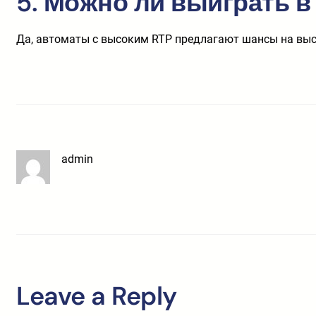
5. Можно ли выиграть в
Да, автоматы с высоким RTP предлагают шансы на высок
admin
Leave a Reply