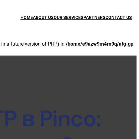
HOME
ABOUT US
OUR SERVICES
PARTNERS
CONTACT US
n a future version of PHP) in
/home/e9azw9m4rn9q/atg-gp-
P в Pinco: