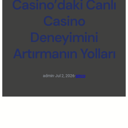
Casino’daki Canlı
Casino
Deneyimini
Artırmanın Yolları
admin
·
Jul 2, 2026
·
pinco