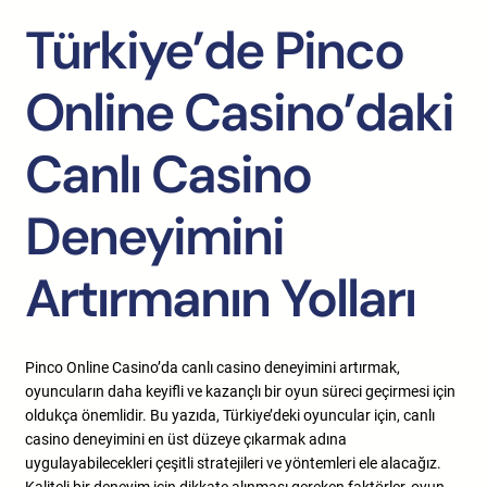
Türkiye’de Pinco
Online Casino’daki
Canlı Casino
Deneyimini
Artırmanın Yolları
Pinco Online Casino’da canlı casino deneyimini artırmak,
oyuncuların daha keyifli ve kazançlı bir oyun süreci geçirmesi için
oldukça önemlidir. Bu yazıda, Türkiye’deki oyuncular için, canlı
casino deneyimini en üst düzeye çıkarmak adına
uygulayabilecekleri çeşitli stratejileri ve yöntemleri ele alacağız.