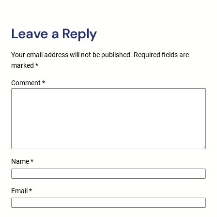
Leave a Reply
Your email address will not be published.
Required fields are
marked
*
Comment
*
Name
*
Email
*