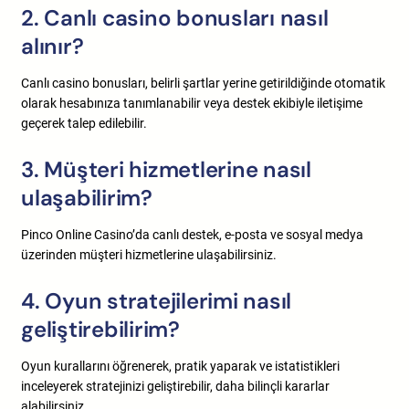
2. Canlı casino bonusları nasıl
alınır?
Canlı casino bonusları, belirli şartlar yerine getirildiğinde otomatik
olarak hesabınıza tanımlanabilir veya destek ekibiyle iletişime
geçerek talep edilebilir.
3. Müşteri hizmetlerine nasıl
ulaşabilirim?
Pinco Online Casino’da canlı destek, e-posta ve sosyal medya
üzerinden müşteri hizmetlerine ulaşabilirsiniz.
4. Oyun stratejilerimi nasıl
geliştirebilirim?
Oyun kurallarını öğrenerek, pratik yaparak ve istatistikleri
inceleyerek stratejinizi geliştirebilir, daha bilinçli kararlar
alabilirsiniz.