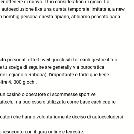
er ottenere di nuovo il tuo consideration di gioco. La
 autoesclusione fixa una durata temporale limitata e, a new
o in bombig persona questa ripiano, abbiamo pensato pada
personali offerti weil questi siti for each gestire il tuo
tu scelga di seguire are generally via burocratica
me Legiano o Rabona), l’importante è farlo que tiene
tre 4. 000 giochi.
cun casinò o operatore di scommesse sportive.
Snaitech, ma può essere utilizzata come base each capire
 giocatori che hanno volontariamente deciso di autoescludersi
esoconto con il gara online e terrestre.