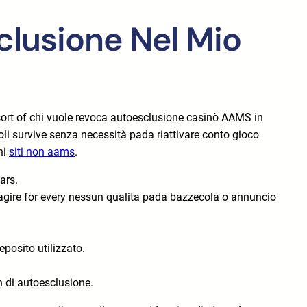
clusione Nel Mio
sort of chi vuole revoca autoesclusione casinò AAMS in
li survive senza necessità pada riattivare conto gioco
ni
siti non aams
.
ars.
eragire for every nessun qualita pada bazzecola o annuncio
posito utilizzato.
n di autoesclusione.