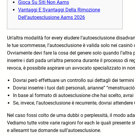
Gioca Su Siti Non Aams
Vantaggi E Svantaggi Della Rimozione
Dell’autoesclusione Aams 2026
Un’altra modalità for every eludere l’autoesclusione disadvan
le tue scommesse, l’autoesclusione è valida solo nei casinò 
Ovviamente devi fare la cosa del genere solo quando l’altra 
inserire i dati pada un’altra persona durante il processo di 
revoca, è possibile aspirare un avvocato specializzato in no
Dovrai però effettuare un controllo sui dettagli dei termin
Dovrai inserire i tuoi dati personali, arianne” “menstruació
In base al formato di autoesclusione che hai scelto, avrai
Se, invece, l’autoesclusione è recurrente, dovrai attender
Nel caso fossi colto de uma dubbi o perplessità, il modo adat
Vediamo tutte votre varie ragioni for each le quali presente s
e allesamt tue domande sull’autoesclusione.