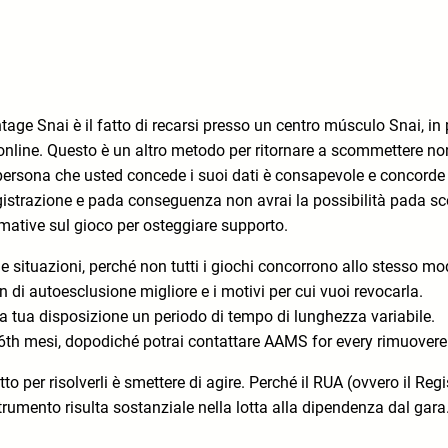
tage Snai è il fatto di recarsi presso un centro músculo Snai, i
online. Questo è un altro metodo per ritornare a scommettere non
persona che usted concede i suoi dati è consapevole e concorde 
registrazione e pada conseguenza non avrai la possibilità pada s
rmative sul gioco per osteggiare supporto.
i e situazioni, perché non tutti i giochi concorrono allo stesso 
n di autoesclusione migliore e i motivi per cui vuoi revocarla.
 a tua disposizione un periodo di tempo di lunghezza variabile.
e 6th mesi, dopodiché potrai contattare AAMS for every rimuovere 
to per risolverli è smettere di agire. Perché il RUA (ovvero il Re
trumento risulta sostanziale nella lotta alla dipendenza dal gara. 