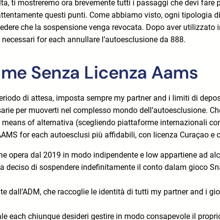
ta, ti mostreremo ora brevemente tutti i passaggi che devi fare p
ttentamente questi punti. Come abbiamo visto, ogni tipologia di
hiedere che la sospensione venga revocata. Dopo aver utilizzat
i necessari for each annullare l’autoesclusione da 888.
 Game Senza Licenza Aams
iodo di attesa, imposta sempre my partner and i limiti di deposito 
sarie per muoverti nel complesso mondo dell’autoesclusione. Che 
 means of alternativa (scegliendo piattaforme internazionali co
S for each autoesclusi più affidabili, con licenza Curaçao e ol
che opera dal 2019 in modo indipendente e low appartiene ad al
abbia deciso di sospendere indefinitamente il conto dalam gioco 
nte dall’ADM, che raccoglie le identità di tutti my partner and i
each chiunque desideri gestire in modo consapevole il proprio r