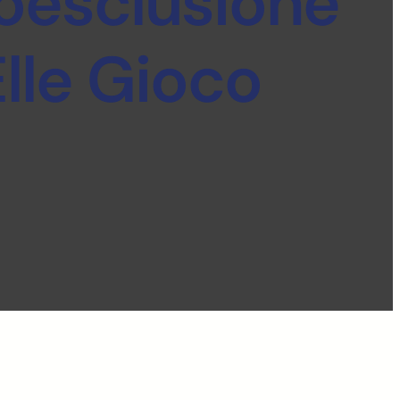
toesclusione
lle Gioco