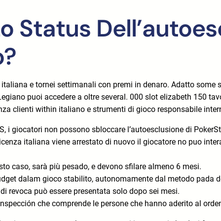
o Status Dell’autoes
o?
taliana e tornei settimanali con premi in denaro. Adatto some 
iano puoi accedere a oltre several. 000 slot elizabeth 150 tavo
za clienti within italiano e strumenti di gioco responsabile inter
S, i giocatori non possono sbloccare l’autoesclusione di PokerSt
icenza italiana viene arrestato di nuovo il giocatore no puo int
to caso, sarà più pesado, e devono sfilare almeno 6 mesi.
 budget dalam gioco stabilito, autonomamente dal metodo pada de
a di revoca può essere presentata solo dopo sei mesi.
il inspección che comprende le persone che hanno aderito al orde