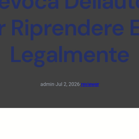
evoca Dellau
 Riprendere E
Legalmente
admin
·
Jul 2, 2026
·
reviewer