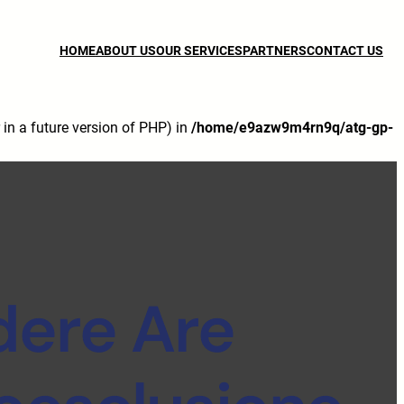
HOME
ABOUT US
OUR SERVICES
PARTNERS
CONTACT US
n a future version of PHP) in
/home/e9azw9m4rn9q/atg-gp-
dere Are