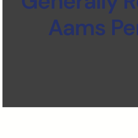
Generally R
Aams Per