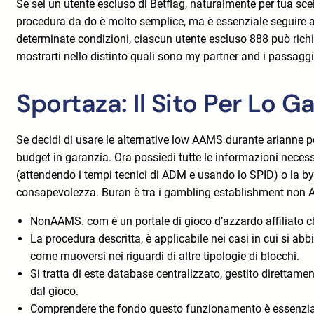
Se sei un utente escluso di Betflag, naturalmente per tua scel
procedura da do è molto semplice, ma è essenziale seguire a
determinate condizioni, ciascun utente escluso 888 può ric
mostrarti nello distinto quali sono my partner and i passagg
Sportaza: Il Sito Per Lo
Se decidi di usare le alternative low AAMS durante arianne per
budget in garanzia. Ora possiedi tutte le informazioni neces
(attendendo i tempi tecnici di ADM e usando lo SPID) o la by
consapevolezza. Buran è tra i gambling establishment non AAM
NonAAMS. com è un portale di gioco d’azzardo affiliato 
La procedura descritta, è applicabile nei casi in cui si 
come muoversi nei riguardi di altre tipologie di blocchi.
Si tratta di este database centralizzato, gestito direttame
dal gioco.
Comprendere the fondo questo funzionamento è essenziale 