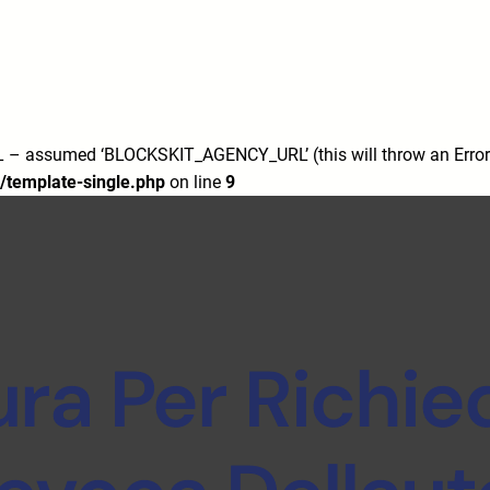
7/
m/
 assumed ‘BLOCKSKIT_AGENCY_URL’ (this will throw an Error i
/template-single.php
on line
9
ra Per Richie