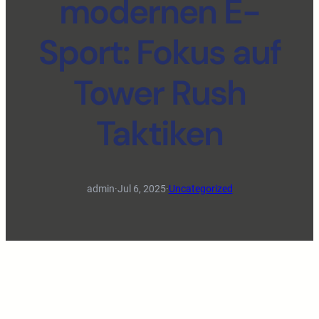
modernen E-
Sport: Fokus auf
Tower Rush
Taktiken
admin
·
Jul 6, 2025
·
Uncategorized