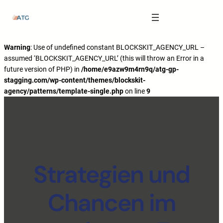
The Anatomy of Muscle Growth:
Carbohydrate Mouth Rinse -
https://pubmed.ncbi.nlm.nih.gov/3205106
Effective Reps -
https://www.strongerbyscience.com/effective-reps/
Journal ISSN -
https://jissn.biomedcentral.com/
Warning
: Use of undefined constant BLOCKSKIT_AGENCY_URL –
assumed ‘BLOCKSKIT_AGENCY_URL’ (this will throw an Error in a
Best website for selling pharmaceuticals -
https://katalogtestosteron.co
future version of PHP) in
/home/e9azw9m4rn9q/atg-gp-
Exercise Physiology -
https://en.wikipedia.org/wiki/Exercise_physiology
stagging.com/wp-content/themes/blockskit-
agency/patterns/template-single.php
on line
9
Strategien und
Chancen im