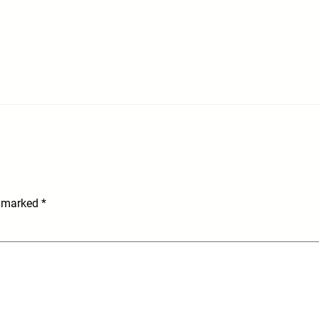
e marked
*