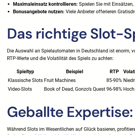
Maximaleinsatz kontrollieren:
Spielen Sie mit Einsätzen,
Bonusangebote nutzen:
Viele Anbieter offerieren Gratis
Das richtige Slot-S
Die Auswahl an Spielautomaten in Deutschland ist enorm, vo
RTP-Werte und die Volatilität des Spiels zu achten:
Spieltyp
Beispiel
RTP
Volati
Klassische Slots
Fruit Machines
85-90%
Niedr
Video-Slots
Book of Dead, Gonzo’s Quest
96-98%
Hoch
Geballte Expertise:
Während Slots im Wesentlichen auf Glück basieren, profiti