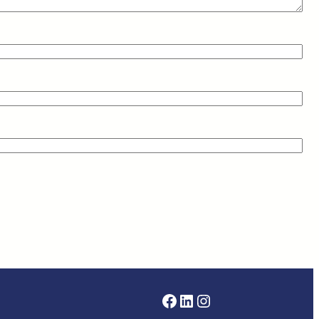
Facebook
LinkedIn
Instagram