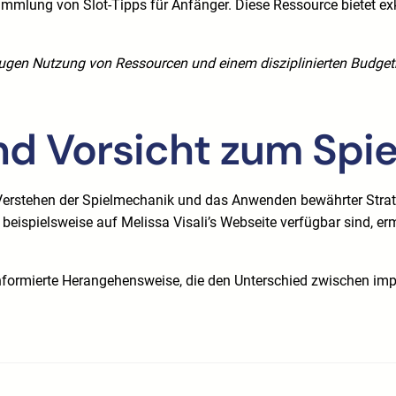
mlung von Slot-Tipps für Anfänger. Diese Ressource bietet exk
r klugen Nutzung von Ressourcen und einem disziplinierten Budg
und Vorsicht zum Spi
as Verstehen der Spielmechanik und das Anwenden bewährter Stra
 beispielsweise auf Melissa Visali’s Webseite verfügbar sind, e
die informierte Herangehensweise, die den Unterschied zwischen