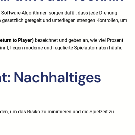
e Software-Algorithmen sorgen dafür, dass jede Drehung
 gesetzlich geregelt und unterliegen strengen Kontrollen, um
eturn to Player)
bezeichnet und geben an, wie viel Prozent
innt, liegen moderne und regulierte Spielautomaten häufig
: Nachhaltiges
den, um das Risiko zu minimieren und die Spielzeit zu