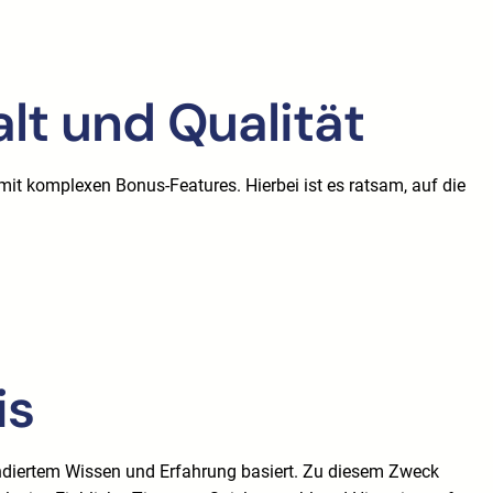
alt und Qualität
it komplexen Bonus-Features. Hierbei ist es ratsam, auf die
is
undiertem Wissen und Erfahrung basiert. Zu diesem Zweck