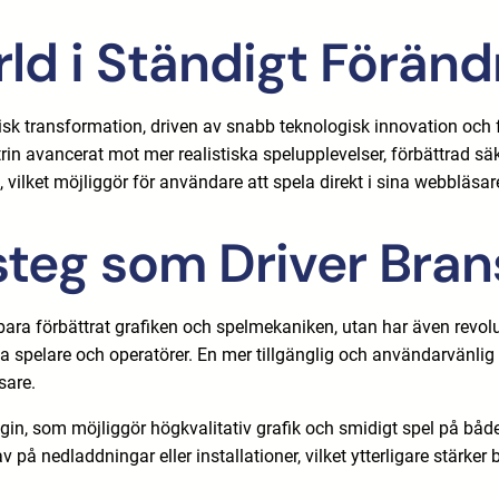
rld i Ständigt Föränd
sk transformation, driven av snabb teknologisk innovation och
in avancerat mot mer realistiska spelupplevelser, förbättrad säke
l, vilket möjliggör för användare att spela direkt i sina webbläs
steg som Driver Bra
bara förbättrat grafiken och spelmekaniken, utan har även revo
dda spelare och operatörer. En mer tillgänglig och användarvänli
sare.
 som möjliggör högkvalitativ grafik och smidigt spel på både st
 på nedladdningar eller installationer, vilket ytterligare stärker b