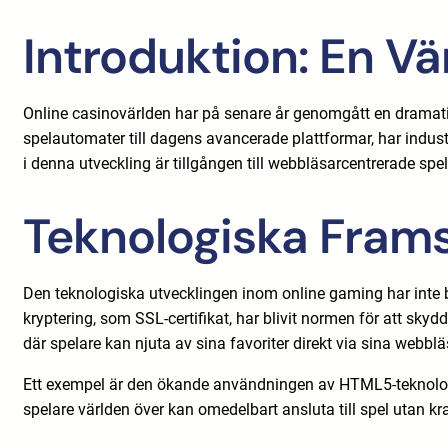
Introduktion: En Vä
Online casinovärlden har på senare år genomgått en dramati
spelautomater till dagens avancerade plattformar, har industr
i denna utveckling är tillgången till webbläsarcentrerade spe
Teknologiska Fram
Den teknologiska utvecklingen inom online gaming har inte 
kryptering, som SSL-certifikat, har blivit normen för att sky
där spelare kan njuta av sina favoriter direkt via sina webblä
Ett exempel är den ökande användningen av HTML5-teknologin,
spelare världen över kan omedelbart ansluta till spel utan krav