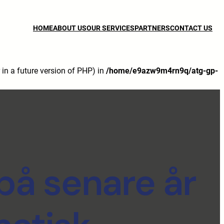
HOME
ABOUT US
OUR SERVICES
PARTNERS
CONTACT US
n a future version of PHP) in
/home/e9azw9m4rn9q/atg-gp-
på senare år