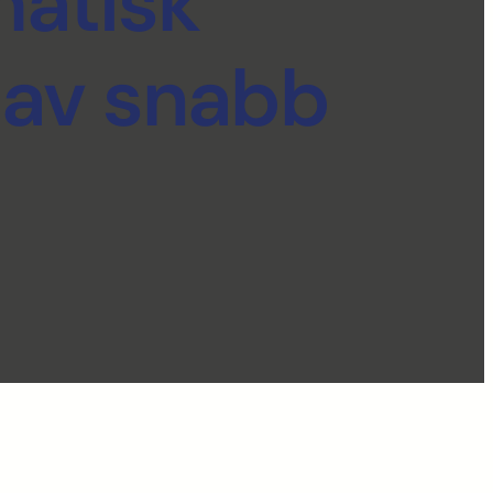
atisk
 av snabb