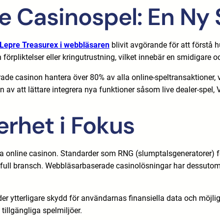
 Casinospel: En Ny
 Lepre Treasurex i webbläsaren
blivit avgörande för att förstå h
 förpliktelser eller kringutrustning, vilket innebär en smidigare 
e casinon hantera över 80% av alla online-speltransaktioner, vil
av att lättare integrera nya funktioner såsom live dealer-spel,
erhet i Fokus
na online casinon. Standarder som RNG (slumptalsgeneratorer) fö
ull bransch. Webbläsarbaserade casinolösningar har dessutom gjor
der ytterligare skydd för användarnas finansiella data och möjli
tillgängliga spelmiljöer.