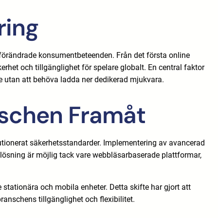
ring
 förändrade konsumentbeteenden. Från det första online
rhet och tillgänglighet för spelare globalt. En central faktor
are utan att behöva ladda ner dedikerad mjukvara.
nschen Framåt
lutionerat säkerhetsstandarder. Implementering av avancerad
g lösning är möjlig tack vare webbläsarbaserade plattformar,
ationära och mobila enheter. Detta skifte har gjort att
ranschens tillgänglighet och flexibilitet.