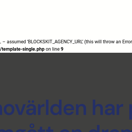
7/
m/
 assumed ‘BLOCKSKIT_AGENCY_URL’ (this will throw an Error i
/template-single.php
on line
9
novärlden har 