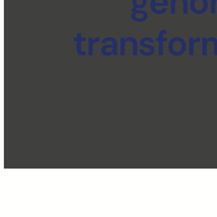
geno
transfor