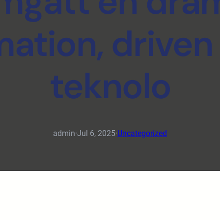
mgått en dram
mation, driven
teknolo
admin
·
Jul 6, 2025
·
Uncategorized