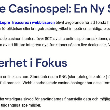
 Casinospel: En Ny
 Lepre Treasurex i webbläsaren
blivit avgörande för att förstå h
 förpliktelser eller kringutrustning, vilket innebär en smidigare 
e casinon hantera över 80% av alla online-speltransaktioner, vil
av att lättare integrera nya funktioner såsom live dealer-spel,
erhet i Fokus
na online casinon. Standarder som RNG (slumptalsgeneratorer) fö
ull bransch. Webbläsarbaserade casinolösningar har dessutom gjor
der ytterligare skydd för användarnas finansiella data och möjli
tillgängliga spelmiljöer.