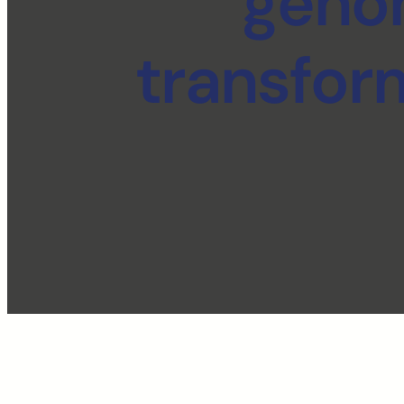
geno
transfor