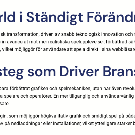
rld i Ständigt Föränd
sk transformation, driven av snabb teknologisk innovation och
in avancerat mot mer realistiska spelupplevelser, förbättrad säke
l, vilket möjliggör för användare att spela direkt i sina webbläs
steg som Driver Bra
bara förbättrat grafiken och spelmekaniken, utan har även revo
dda spelare och operatörer. En mer tillgänglig och användarvänli
sare.
 som möjliggör högkvalitativ grafik och smidigt spel på både st
 på nedladdningar eller installationer, vilket ytterligare stärker b