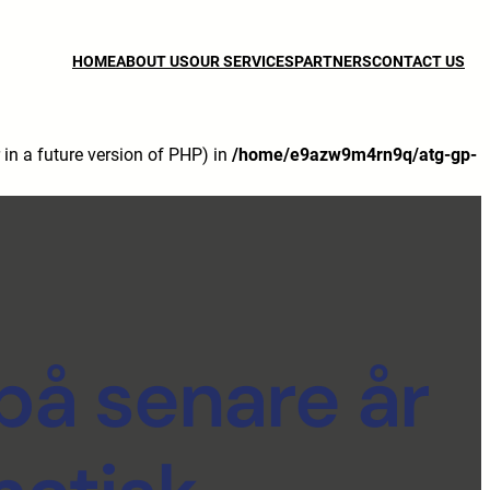
HOME
ABOUT US
OUR SERVICES
PARTNERS
CONTACT US
n a future version of PHP) in
/home/e9azw9m4rn9q/atg-gp-
på senare år