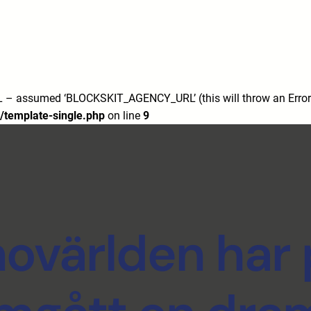
7/
m/
 assumed ‘BLOCKSKIT_AGENCY_URL’ (this will throw an Error i
/template-single.php
on line
9
novärlden har 