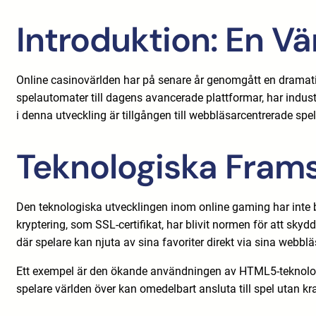
Introduktion: En Vä
Online casinovärlden har på senare år genomgått en dramati
spelautomater till dagens avancerade plattformar, har industr
i denna utveckling är tillgången till webbläsarcentrerade spe
Teknologiska Fram
Den teknologiska utvecklingen inom online gaming har inte 
kryptering, som SSL-certifikat, har blivit normen för att sky
där spelare kan njuta av sina favoriter direkt via sina webblä
Ett exempel är den ökande användningen av HTML5-teknologin,
spelare världen över kan omedelbart ansluta till spel utan krav