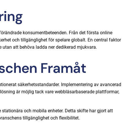
ring
 förändrade konsumentbeteenden. Från det första online
rhet och tillgänglighet för spelare globalt. En central faktor
are utan att behöva ladda ner dedikerad mjukvara.
nschen Framåt
lutionerat säkerhetsstandarder. Implementering av avancerad
g lösning är möjlig tack vare webbläsarbaserade plattformar,
ationära och mobila enheter. Detta skifte har gjort att
ranschens tillgänglighet och flexibilitet.