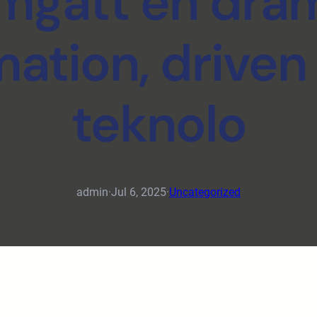
mgått en dram
mation, driven
teknolo
admin
·
Jul 6, 2025
·
Uncategorized