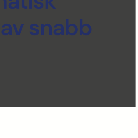
atisk
 av snabb