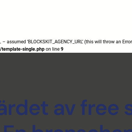
7/
m/
 assumed ‘BLOCKSKIT_AGENCY_URL’ (this will throw an Error i
/template-single.php
on line
9
det av free s