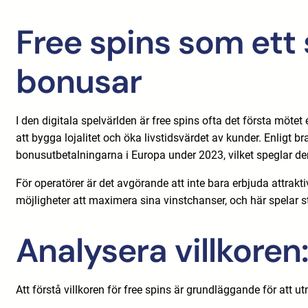
Free spins som ett 
bonusar
I den digitala spelvärlden är free spins ofta det första möt
att bygga lojalitet och öka livstidsvärdet av kunder. Enligt b
bonusutbetalningarna i Europa under 2023, vilket speglar d
För operatörer är det avgörande att inte bara erbjuda attra
möjligheter att maximera sina vinstchanser, och här spelar st
Analysera villkoren:
Att förstå villkoren för free spins är grundläggande för att utn