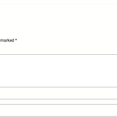
e marked
*