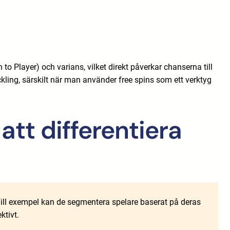
to Player) och varians, vilket direkt påverkar chanserna till
kling, särskilt när man använder free spins som ett verktyg
tt differentiera
Till exempel kan de segmentera spelare baserat på deras
ktivt.