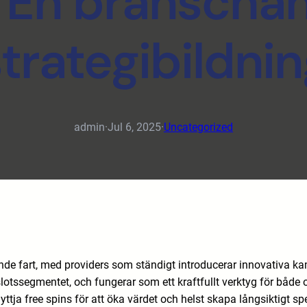
 En branscha
trategibildni
admin
·
Jul 6, 2025
·
Uncategorized
ande fart, med providers som ständigt introducerar innovativa ka
 slotssegmentet, och fungerar som ett kraftfullt verktyg för både
ttja free spins för att öka värdet och helst skapa långsiktigt sp