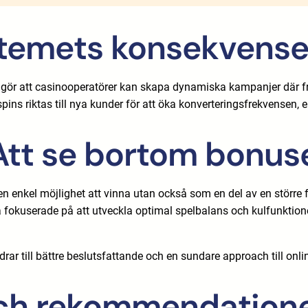
stemets konsekvenser
gör att casinooperatörer kan skapa dynamiska kampanjer där free
s riktas till nya kunder för att öka konverteringsfrekvensen, elle
Att se bortom bonus
om en enkel möjlighet att vinna utan också som en del av en störr
fokuserade på att utveckla optimal spelbalans och kulfunktioner
rar till bättre beslutsfattande och en sundare approach till onli
ch rekommendation