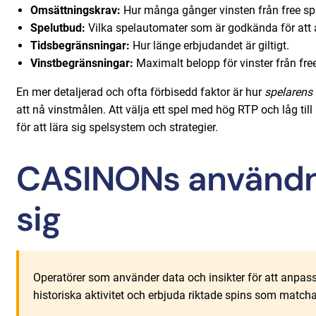
Omsättningskrav:
Hur många gånger vinsten från free sp
Spelutbud:
Vilka spelautomater som är godkända för att
Tidsbegränsningar:
Hur länge erbjudandet är giltigt.
Vinstbegränsningar:
Maximalt belopp för vinster från free
En mer detaljerad och ofta förbisedd faktor är hur
spelarens 
att nå vinstmålen. Att välja ett spel med hög RTP och låg ti
för att lära sig spelsystem och strategier.
CASINONs användning
sig
Operatörer som använder data och insikter för att anpas
historiska aktivitet och erbjuda riktade spins som matcha