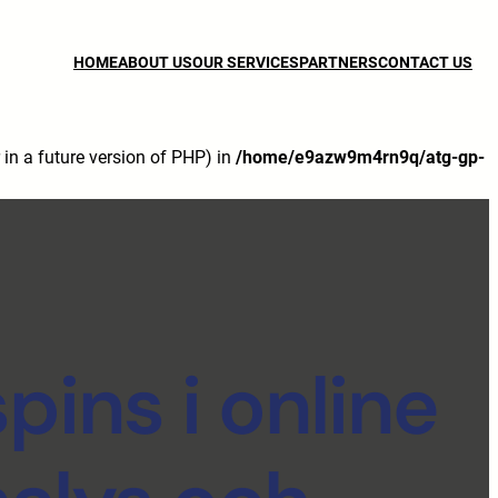
HOME
ABOUT US
OUR SERVICES
PARTNERS
CONTACT US
n a future version of PHP) in
/home/e9azw9m4rn9q/atg-gp-
pins i online