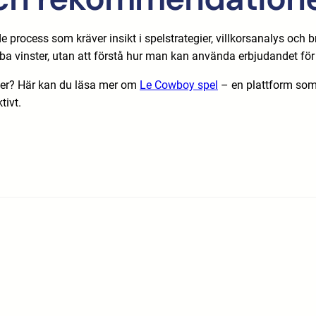
process som kräver insikt i spelstrategier, villkorsanalys och 
bba vinster, utan att förstå hur man kan använda erbjudandet för 
gier? Här kan du läsa mer om
Le Cowboy spel
– en plattform som 
tivt.