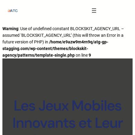
The Anatomy of Muscle Growth:
Carbohydrate Mouth Rinse -
https://pubmed.ncbi.nlm.nih.gov/3205106
Effective Reps -
https://www.strongerbyscience.com/effective-reps/
Journal ISSN -
https://jissn.biomedcentral.com/
Warning
: Use of undefined constant BLOCKSKIT_AGENCY_URL –
assumed ‘BLOCKSKIT_AGENCY_URL’ (this will throw an Error in a
Best website for selling pharmaceuticals -
https://katalogtestosteron.co
future version of PHP) in
/home/e9azw9m4rn9q/atg-gp-
Exercise Physiology -
https://en.wikipedia.org/wiki/Exercise_physiology
stagging.com/wp-content/themes/blockskit-
agency/patterns/template-single.php
on line
9
Les Jeux Mobiles
Innovants et Leur