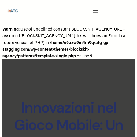
The Anatomy of Muscle Growth:
Carbohydrate Mouth Rinse -
https://pubmed.ncbi.nlm.nih.gov/3205106
Effective Reps -
https://www.strongerbyscience.com/effective-reps/
Journal ISSN -
https://jissn.biomedcentral.com/
Warning
: Use of undefined constant BLOCKSKIT_AGENCY_URL –
assumed ‘BLOCKSKIT_AGENCY_URL’ (this will throw an Error in a
Best website for selling pharmaceuticals -
https://katalogtestosteron.co
future version of PHP) in
/home/e9azw9m4rn9q/atg-gp-
Exercise Physiology -
https://en.wikipedia.org/wiki/Exercise_physiology
stagging.com/wp-content/themes/blockskit-
agency/patterns/template-single.php
on line
9
Innovazioni nel
Gioco Mobile: Un