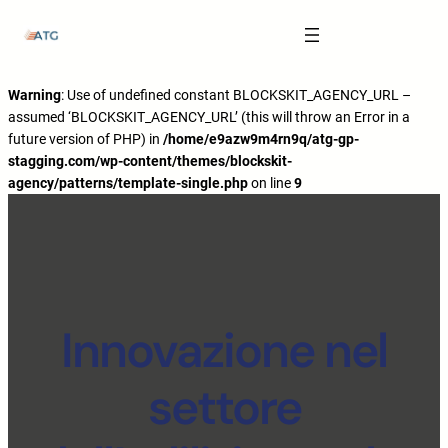
The Anatomy of Muscle Growth:
Carbohydrate Mouth Rinse -
https://pubmed.ncbi.nlm.nih.gov/3205106
Effective Reps -
https://www.strongerbyscience.com/effective-reps/
Journal ISSN -
https://jissn.biomedcentral.com/
Warning
: Use of undefined constant BLOCKSKIT_AGENCY_URL –
assumed ‘BLOCKSKIT_AGENCY_URL’ (this will throw an Error in a
Best website for selling pharmaceuticals -
https://katalogtestosteron.co
future version of PHP) in
/home/e9azw9m4rn9q/atg-gp-
Exercise Physiology -
https://en.wikipedia.org/wiki/Exercise_physiology
stagging.com/wp-content/themes/blockskit-
agency/patterns/template-single.php
on line
9
Innovazione nel
settore