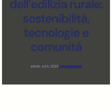
dell’edilizia rurale:
sostenibilità,
tecnologie e
comunità
admin
·
Jul 6, 2025
·
Uncategorized