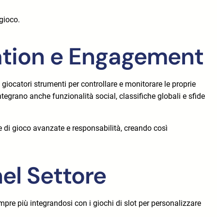
gioco.
cation e Engagement
giocatori strumenti per controllare e monitorare le proprie
ntegrano anche funzionalità social, classifiche globali e sfide
e di gioco avanzate e responsabilità, creando così
nel Settore
sempre più integrandosi con i giochi di slot per personalizzare