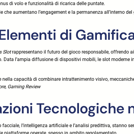
bonus di volo e funzionalità di ricarica delle puntate.
rie che aumentano l’engagement e la permanenza all’interno del 
 Elementi di Gamifi
s Slot
rappresentano il futuro del gioco responsabile, offrendo ai 
 Data l’ampia diffusione di dispositivi mobili, le slot moderne i
te nella capacità di combinare intrattenimento visivo, meccanich
tore, Gaming Review
vazioni Tecnologiche 
acciale, l’intelligenza artificiale e l’analisi predittiva, stanno 
delle piattaforme operate, spesso in ambito regolamentato.