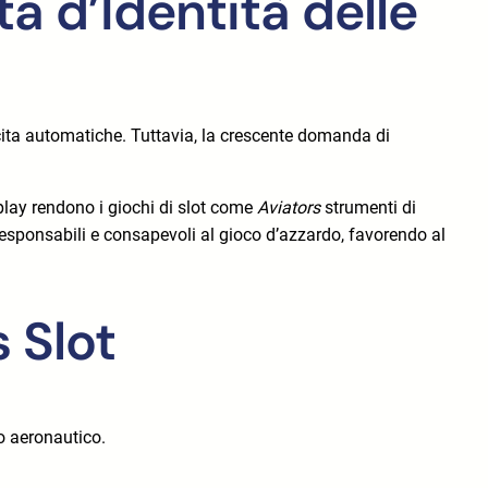
ta d’Identità delle
ncita automatiche. Tuttavia, la crescente domanda di
eplay rendono i giochi di slot come
Aviators
strumenti di
responsabili e consapevoli al gioco d’azzardo, favorendo al
 Slot
o aeronautico.