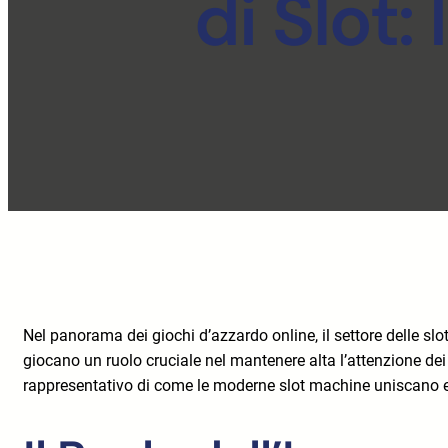
di Slot:
Nel panorama dei giochi d’azzardo online, il settore delle s
giocano un ruolo cruciale nel mantenere alta l’attenzione dei 
rappresentativo di come le moderne slot machine uniscano el