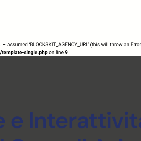
7/
m/
 assumed ‘BLOCKSKIT_AGENCY_URL’ (this will throw an Error i
/template-single.php
on line
9
 e Interattivit