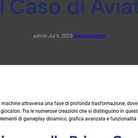
 Il Caso di Avia
admin
·
Jul 6, 2025
·
Uncategorized
lot machine attraversa una fase di profonda trasformazione, dove 
giocatori. Tra le numerose creazioni che si distinguono in questa
ementi di gameplay dinamico, grafica avanzata e funzionalità i