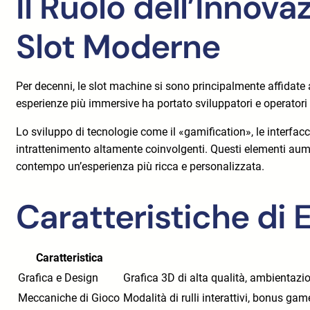
Il Ruolo dell’Innova
Slot Moderne
Per decenni, le slot machine si sono principalmente affidate
esperienze più immersive ha portato sviluppatori e operatori d
Lo sviluppo di tecnologie come il «gamification», le interfacc
intrattenimento altamente coinvolgenti. Questi elementi aume
contempo un’esperienza più ricca e personalizzata.
Caratteristiche di 
Caratteristica
Grafica e Design
Grafica 3D di alta qualità, ambientazi
Meccaniche di Gioco
Modalità di rulli interattivi, bonus game