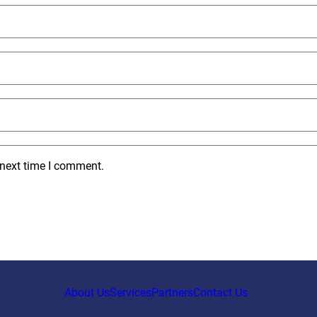
 next time I comment.
About Us
Services
Partners
Contact Us