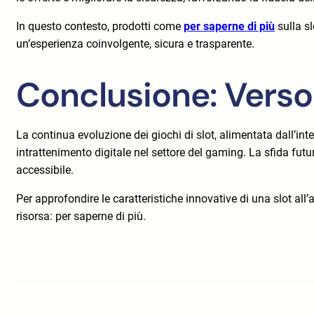
In questo contesto, prodotti come
per saperne di più
sulla s
un’esperienza coinvolgente, sicura e trasparente.
Conclusione: Verso
La continua evoluzione dei giochi di slot, alimentata dall’int
intrattenimento digitale nel settore del gaming. La sfida futu
accessibile.
Per approfondire le caratteristiche innovative di una slot al
risorsa: per saperne di più.