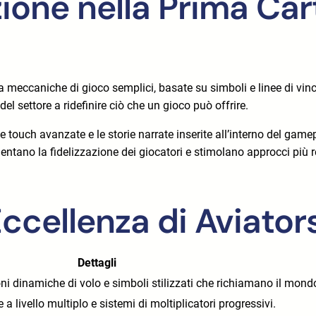
zione nella Prima Car
 a meccaniche di gioco semplici, basate su simboli e linee di vi
el settore a ridefinire ciò che un gioco può offrire.
e touch avanzate e le storie narrate inserite all’interno del gam
ntano la fidelizzazione dei giocatori e stimolano approcci più 
Eccellenza di Aviators
Dettagli
oni dinamiche di volo e simboli stilizzati che richiamano il mond
 a livello multiplo e sistemi di moltiplicatori progressivi.