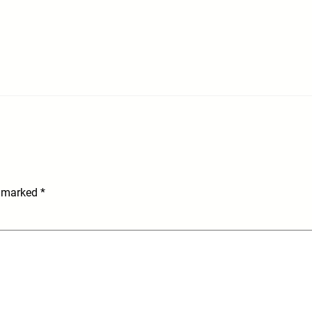
e marked
*