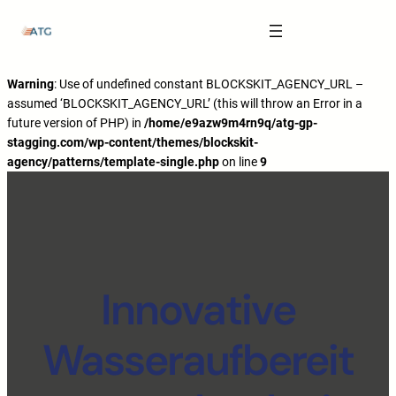
The Anatomy of Muscle Growth:
Carbohydrate Mouth Rinse -
https://pubmed.ncbi.nlm.nih.gov/3205106
Effective Reps -
https://www.strongerbyscience.com/effective-reps/
Journal ISSN -
https://jissn.biomedcentral.com/
Warning
: Use of undefined constant BLOCKSKIT_AGENCY_URL –
assumed ‘BLOCKSKIT_AGENCY_URL’ (this will throw an Error in a
Best website for selling pharmaceuticals -
https://katalogtestosteron.co
future version of PHP) in
/home/e9azw9m4rn9q/atg-gp-
Exercise Physiology -
https://en.wikipedia.org/wiki/Exercise_physiology
stagging.com/wp-content/themes/blockskit-
agency/patterns/template-single.php
on line
9
Innovative
Wasseraufbereit