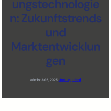
ungstechnologie
n: Zukunftstrends
und
Marktentwicklun
gen
admin
·
Jul 6, 2025
·
Uncategorized