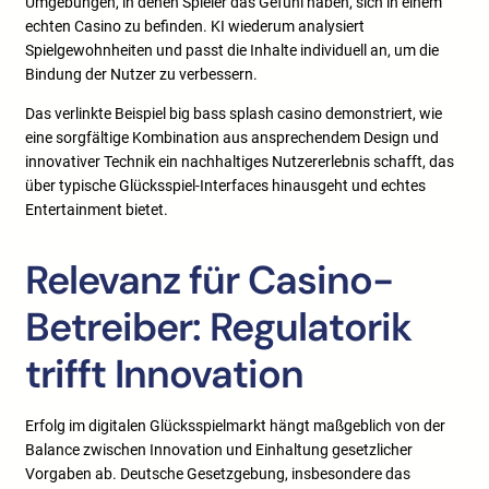
Umgebungen, in denen Spieler das Gefühl haben, sich in einem
echten Casino zu befinden. KI wiederum analysiert
Spielgewohnheiten und passt die Inhalte individuell an, um die
Bindung der Nutzer zu verbessern.
Das verlinkte Beispiel big bass splash casino demonstriert, wie
eine sorgfältige Kombination aus ansprechendem Design und
innovativer Technik ein nachhaltiges Nutzererlebnis schafft, das
über typische Glücksspiel-Interfaces hinausgeht und echtes
Entertainment bietet.
Relevanz für Casino-
Betreiber: Regulatorik
trifft Innovation
Erfolg im digitalen Glücksspielmarkt hängt maßgeblich von der
Balance zwischen Innovation und Einhaltung gesetzlicher
Vorgaben ab. Deutsche Gesetzgebung, insbesondere das