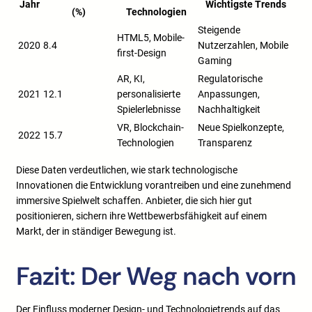
Jahr
Wichtigste Trends
(%)
Technologien
Steigende
HTML5, Mobile-
2020
8.4
Nutzerzahlen, Mobile
first-Design
Gaming
AR, KI,
Regulatorische
2021
12.1
personalisierte
Anpassungen,
Spielerlebnisse
Nachhaltigkeit
VR, Blockchain-
Neue Spielkonzepte,
2022
15.7
Technologien
Transparenz
Diese Daten verdeutlichen, wie stark technologische
Innovationen die Entwicklung vorantreiben und eine zunehmend
immersive Spielwelt schaffen. Anbieter, die sich hier gut
positionieren, sichern ihre Wettbewerbsfähigkeit auf einem
Markt, der in ständiger Bewegung ist.
Fazit: Der Weg nach vorn
Der Einfluss moderner Design- und Technologietrends auf das