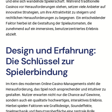
und eine sich wandelnde Spielerschaft. Während traditionelle
Casinos vor Herausforderungen stehen, setzen viele Anbieter auf
innovative Strategien, um ihre Attraktivität zu steigern und
rechtlichen Herausforderungen zu begegnen. Ein entscheidender
Faktor hierbei ist die Gestaltung der Spielautomaten, die
zunehmend auf ein immersives, benutzerzentriertes Erlebnis
abzielt.
Design und Erfahrung:
Die Schlüssel zur
Spielerbindung
Im Kern des modernen Online-Casino-Managements steht die
Herausforderung, das Spiel noch ansprechender und intuitiver zu
gestalten. Nutzer erwarten nicht nur die Chance auf Gewinne,
sondern auch ein qualitativ hochwertiges, interaktives Erlebnis.
Hierbei spielen Faktoren wie Grafikdesign, Soundeffekte,
Spielmechanik und Benutzeroberfläche eine zentrale Rolle.