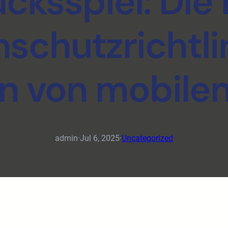
cksspiel: Di
nschutzrichtli
n von mobilen
admin
·
Jul 6, 2025
·
Uncategorized