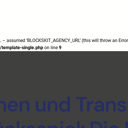
7/
m/
 assumed ‘BLOCKSKIT_AGENCY_URL’ (this will throw an Error i
/template-single.php
on line
9
nen und Tran