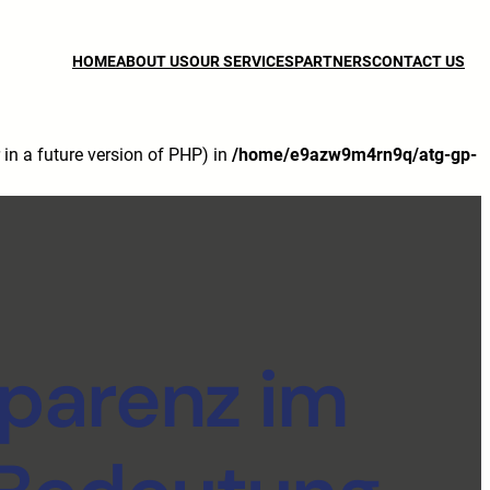
HOME
ABOUT US
OUR SERVICES
PARTNERS
CONTACT US
n a future version of PHP) in
/home/e9azw9m4rn9q/atg-gp-
sparenz im