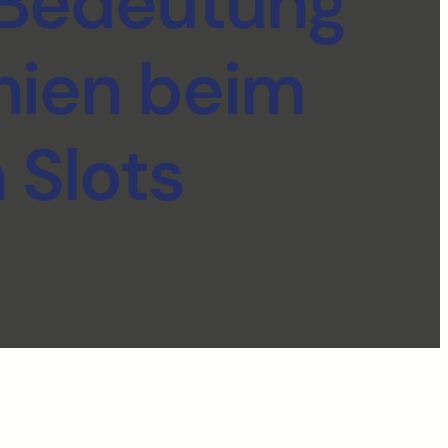
e Bedeutung
nien beim
 Slots