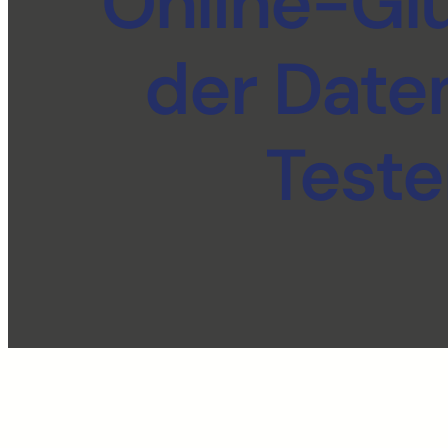
Online-Glü
der Date
Teste