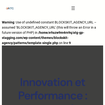
The Anatomy of Muscle Growth:
Carbohydrate Mouth Rinse -
https://pubmed.ncbi.nlm.nih.gov/3205106
Effective Reps -
https://www.strongerbyscience.com/effective-reps/
Journal ISSN -
https://jissn.biomedcentral.com/
Warning
: Use of undefined constant BLOCKSKIT_AGENCY_URL –
assumed ‘BLOCKSKIT_AGENCY_URL’ (this will throw an Error in a
Best website for selling pharmaceuticals -
https://katalogtestosteron.co
future version of PHP) in
/home/e9azw9m4rn9q/atg-gp-
Exercise Physiology -
https://en.wikipedia.org/wiki/Exercise_physiology
stagging.com/wp-content/themes/blockskit-
agency/patterns/template-single.php
on line
9
Innovation et
Performance :