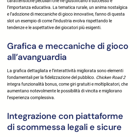
caratteristiche peculiari che ne giustificano il successo e
l’importanza educativa. La tematica rurale, un anima nostalgica
e l’adozione di meccaniche di gioco innovative, fanno di questa
slot un esempio di come l’industria evolva rispettando le
tendenze e le aspettative dei giocatori più esigenti.
Grafica e meccaniche di gioco
all’avanguardia
La grafica dettagliata e l’interattività migliorata sono elementi
fondamentali per la fidelizzazione del pubblico.
Chicken Road 2
integra funzionalità bonus, come giri gratuiti e moltiplicatori, che
aumentano notevolmente le possibilità di vincita e migliorano
l’esperienza complessiva.
Integrazione con piattaforme
di scommessa legali e sicure