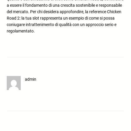
a essere il fondamento di una crescita sostenibile e responsabile
del mercato. Per chi desidera approfondire, la reference Chicken
Road 2: la tua slot rappresenta un esempio di come si possa
coniugare intrattenimento di qualità con un approccio serio e
regolamentato.
admin