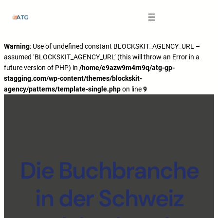
The Anatomy of Muscle Growth:
Carbohydrate Mouth Rinse -
https://pubmed.ncbi.nlm.nih.gov/3205106
Effective Reps -
https://www.strongerbyscience.com/effective-reps/
Journal ISSN -
https://jissn.biomedcentral.com/
Warning
: Use of undefined constant BLOCKSKIT_AGENCY_URL –
assumed ‘BLOCKSKIT_AGENCY_URL’ (this will throw an Error in a
Best website for selling pharmaceuticals -
https://katalogtestosteron.co
future version of PHP) in
/home/e9azw9m4rn9q/atg-gp-
Exercise Physiology -
https://en.wikipedia.org/wiki/Exercise_physiology
stagging.com/wp-content/themes/blockskit-
agency/patterns/template-single.php
on line
9
Die Buchbranche
in der Schweiz