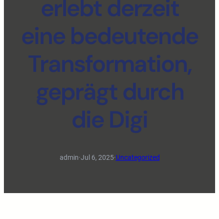
erlebt derzeit
eine bedeutende
Transformation,
geprägt durch
die Digi
admin
·
Jul 6, 2025
·
Uncategorized