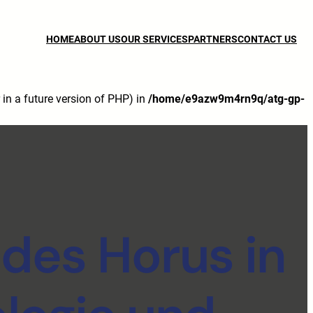
HOME
ABOUT US
OUR SERVICES
PARTNERS
CONTACT US
n a future version of PHP) in
/home/e9azw9m4rn9q/atg-gp-
des Horus in