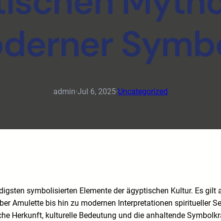
tischen Mytho
derner Symbo
admin
·
Jul 6, 2025
·
Uncategorized
digsten symbolisierten Elemente der ägyptischen Kultur. Es gil
er Amulette bis hin zu modernen Interpretationen spiritueller 
sche Herkunft, kulturelle Bedeutung und die anhaltende Symbolkr