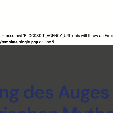
7/
m/
 assumed ‘BLOCKSKIT_AGENCY_URL’ (this will throw an Error i
/template-single.php
on line
9
ng des Auges 