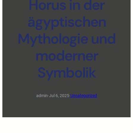
Horus in der
ägyptischen
Mythologie und
moderner
Symbolik
admin
·
Jul 6, 2025
·
Uncategorized