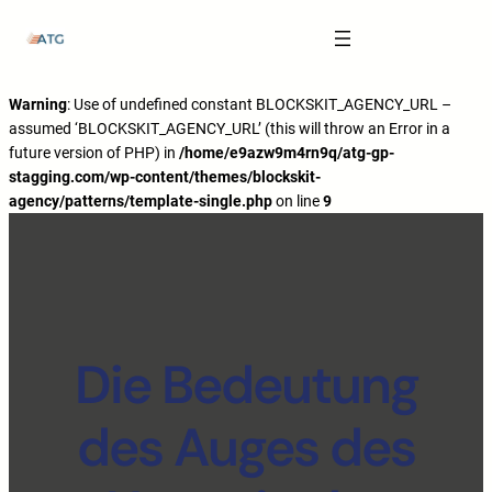
The Anatomy of Muscle Growth:
Carbohydrate Mouth Rinse -
https://pubmed.ncbi.nlm.nih.gov/3205106
Effective Reps -
https://www.strongerbyscience.com/effective-reps/
Journal ISSN -
https://jissn.biomedcentral.com/
Warning
: Use of undefined constant BLOCKSKIT_AGENCY_URL –
assumed ‘BLOCKSKIT_AGENCY_URL’ (this will throw an Error in a
Best website for selling pharmaceuticals -
https://katalogtestosteron.co
future version of PHP) in
/home/e9azw9m4rn9q/atg-gp-
Exercise Physiology -
https://en.wikipedia.org/wiki/Exercise_physiology
stagging.com/wp-content/themes/blockskit-
agency/patterns/template-single.php
on line
9
Die Bedeutung
des Auges des