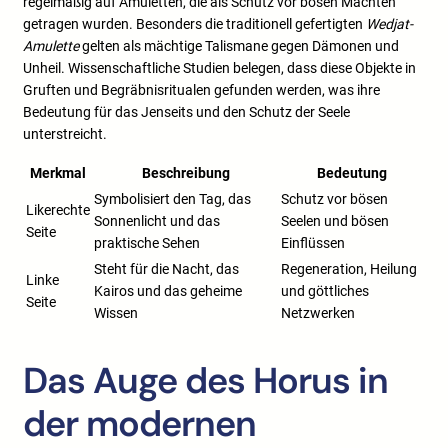
regelmäßig auf Amuletten, die als Schutz vor bösen Mächten
getragen wurden. Besonders die traditionell gefertigten
Wedjat-
Amulette
gelten als mächtige Talismane gegen Dämonen und
Unheil. Wissenschaftliche Studien belegen, dass diese Objekte in
Gruften und Begräbnisritualen gefunden werden, was ihre
Bedeutung für das Jenseits und den Schutz der Seele
unterstreicht.
Merkmal
Beschreibung
Bedeutung
Symbolisiert den Tag, das
Schutz vor bösen
Likerechte
Sonnenlicht und das
Seelen und bösen
Seite
praktische Sehen
Einflüssen
Steht für die Nacht, das
Regeneration, Heilung
Linke
Kairos und das geheime
und göttliches
Seite
Wissen
Netzwerken
Das Auge des Horus in
der modernen