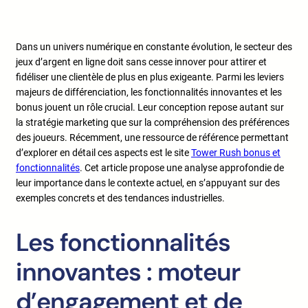
Dans un univers numérique en constante évolution, le secteur des
jeux d’argent en ligne doit sans cesse innover pour attirer et
fidéliser une clientèle de plus en plus exigeante. Parmi les leviers
majeurs de différenciation, les fonctionnalités innovantes et les
bonus jouent un rôle crucial. Leur conception repose autant sur
la stratégie marketing que sur la compréhension des préférences
des joueurs. Récemment, une ressource de référence permettant
d’explorer en détail ces aspects est le site
Tower Rush bonus et
fonctionnalités
. Cet article propose une analyse approfondie de
leur importance dans le contexte actuel, en s’appuyant sur des
exemples concrets et des tendances industrielles.
Les fonctionnalités
innovantes : moteur
d’engagement et de