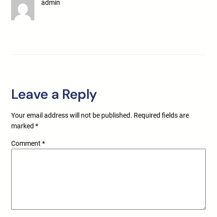
admin
Leave a Reply
Your email address will not be published.
Required fields are
marked
*
Comment
*