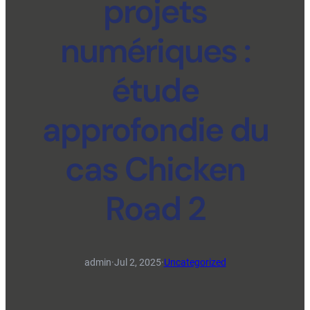
projets
numériques :
étude
approfondie du
cas Chicken
Road 2
admin
·
Jul 2, 2025
·
Uncategorized