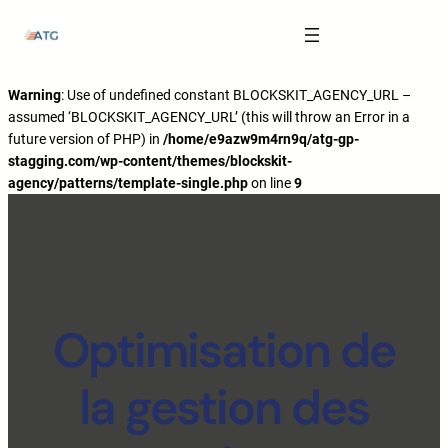
The Anatomy of Muscle Growth:
Carbohydrate Mouth Rinse -
https://pubmed.ncbi.nlm.nih.gov/3205106
Effective Reps -
https://www.strongerbyscience.com/effective-reps/
Journal ISSN -
https://jissn.biomedcentral.com/
Warning
: Use of undefined constant BLOCKSKIT_AGENCY_URL –
assumed ‘BLOCKSKIT_AGENCY_URL’ (this will throw an Error in a
Best website for selling pharmaceuticals -
https://katalogtestosteron.co
future version of PHP) in
/home/e9azw9m4rn9q/atg-gp-
Exercise Physiology -
https://en.wikipedia.org/wiki/Exercise_physiology
stagging.com/wp-content/themes/blockskit-
agency/patterns/template-single.php
on line
9
Optimisation de
la gestion des