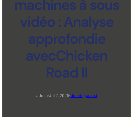
machines à sous
vidéo : Analyse
approfondie
avecChicken
Road II
admin
·
Jul 2, 2025
·
Uncategorized