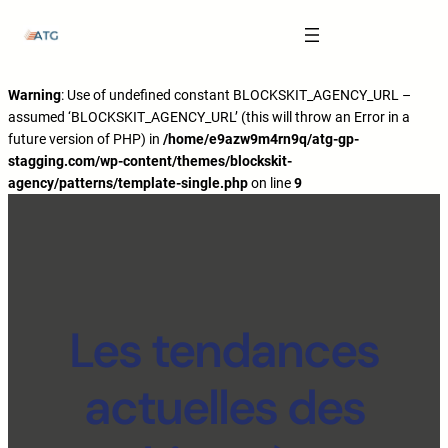
The Anatomy of Muscle Growth:
Carbohydrate Mouth Rinse -
https://pubmed.ncbi.nlm.nih.gov/3205106
Effective Reps -
https://www.strongerbyscience.com/effective-reps/
Journal ISSN -
https://jissn.biomedcentral.com/
Warning
: Use of undefined constant BLOCKSKIT_AGENCY_URL –
assumed ‘BLOCKSKIT_AGENCY_URL’ (this will throw an Error in a
Best website for selling pharmaceuticals -
https://katalogtestosteron.co
future version of PHP) in
/home/e9azw9m4rn9q/atg-gp-
Exercise Physiology -
https://en.wikipedia.org/wiki/Exercise_physiology
stagging.com/wp-content/themes/blockskit-
agency/patterns/template-single.php
on line
9
Les tendances
actuelles des