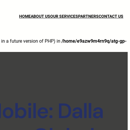
HOME
ABOUT US
OUR SERVICES
PARTNERS
CONTACT US
n a future version of PHP) in
/home/e9azw9m4rn9q/atg-gp-
obile: Dalla