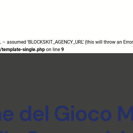
7/
m/
 assumed ‘BLOCKSKIT_AGENCY_URL’ (this will throw an Error i
/template-single.php
on line
9
e del Gioco M