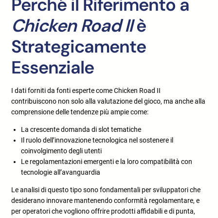
Perché il Riferimento a
Chicken Road II
è
Strategicamente
Essenziale
I dati forniti da fonti esperte come Chicken Road II
contribuiscono non solo alla valutazione del gioco, ma anche alla
comprensione delle tendenze più ampie come:
La crescente domanda di slot tematiche
Il ruolo dell’innovazione tecnologica nel sostenere il
coinvolgimento degli utenti
Le regolamentazioni emergenti e la loro compatibilità con
tecnologie all’avanguardia
Le analisi di questo tipo sono fondamentali per sviluppatori che
desiderano innovare mantenendo conformità regolamentare, e
per operatori che vogliono offrire prodotti affidabili e di punta,