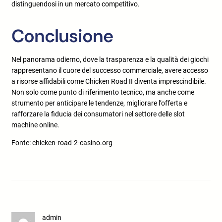
distinguendosi in un mercato competitivo.
Conclusione
Nel panorama odierno, dove la trasparenza e la qualità dei giochi
rappresentano il cuore del successo commerciale, avere accesso
a risorse affidabili come Chicken Road II diventa imprescindibile.
Non solo come punto di riferimento tecnico, ma anche come
strumento per anticipare le tendenze, migliorare l’offerta e
rafforzare la fiducia dei consumatori nel settore delle slot
machine online.
Fonte: chicken-road-2-casino.org
admin