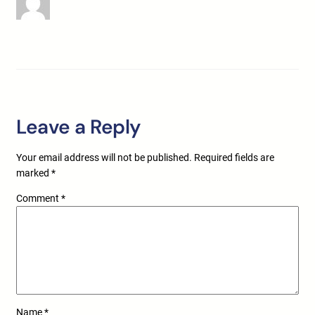
Leave a Reply
Your email address will not be published.
Required fields are
marked
*
Comment
*
Name
*