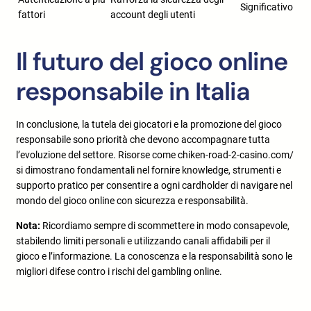
Significativo
fattori
account degli utenti
Il futuro del gioco online
responsabile in Italia
In conclusione, la tutela dei giocatori e la promozione del gioco
responsabile sono priorità che devono accompagnare tutta
l’evoluzione del settore. Risorse come chiken-road-2-casino.com/
si dimostrano fondamentali nel fornire knowledge, strumenti e
supporto pratico per consentire a ogni cardholder di navigare nel
mondo del gioco online con sicurezza e responsabilità.
Nota:
Ricordiamo sempre di scommettere in modo consapevole,
stabilendo limiti personali e utilizzando canali affidabili per il
gioco e l’informazione. La conoscenza e la responsabilità sono le
migliori difese contro i rischi del gambling online.