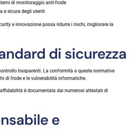
stemi di monitoraggio anti-frode
a e sicura degli utenti
ity e innovazione possa ridurre i rischi, migliorare la
tandard di sicurezza
 controllo trasparenti. La conformità a queste normative
chi di frode e le vulnerabilità informatiche.
 affidabilità è documentata dai numerosi attestati di
nsabile e