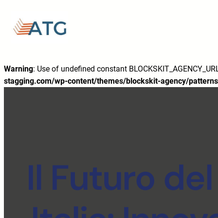
The Anatomy of Muscle Growth:
Carbohydrate Mouth Rinse -
https://pubmed.ncbi.nlm.nih.gov/3205106
Effective Reps -
https://www.strongerbyscience.com/effective-reps/
Journal ISSN -
https://jissn.biomedcentral.com/
Best website for selling pharmaceuticals -
https://katalogtestosteron.co
Warning
: Use of undefined constant BLOCKSKIT_AGENCY_URL –
Exercise Physiology -
https://en.wikipedia.org/wiki/Exercise_physiology
stagging.com/wp-content/themes/blockskit-agency/patterns
Il Futuro de