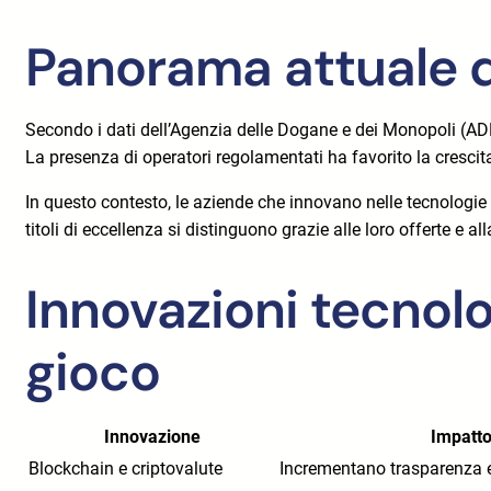
Panorama attuale de
Secondo i dati dell’Agenzia delle Dogane e dei Monopoli (ADM)
La presenza di operatori regolamentati ha favorito la crescita
In questo contesto, le aziende che innovano nelle tecnologi
titoli di eccellenza si distinguono grazie alle loro offerte 
Innovazioni tecnolo
gioco
Innovazione
Impatto
Blockchain e criptovalute
Incrementano trasparenza e