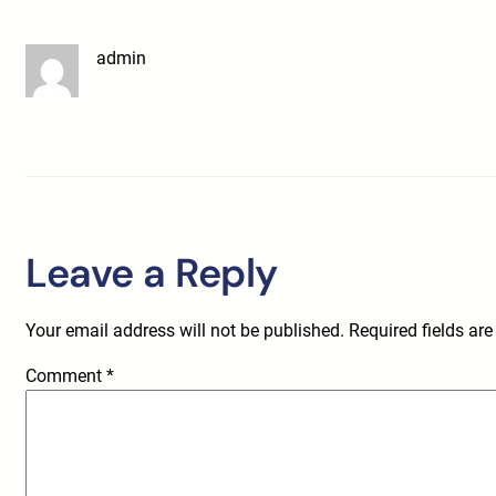
admin
Leave a Reply
Your email address will not be published.
Required fields ar
Comment
*