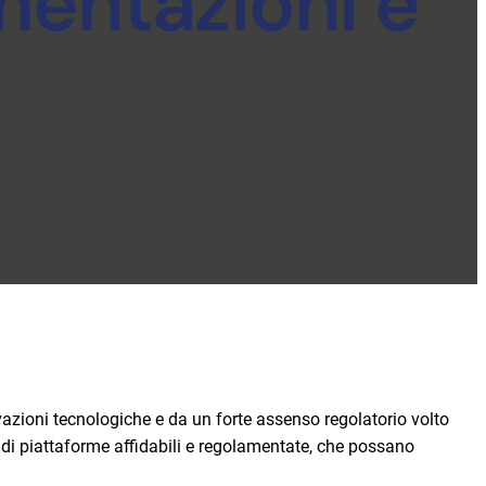
amentazioni e
ovazioni tecnologiche e da un forte assenso regolatorio volto
 di piattaforme affidabili e regolamentate, che possano