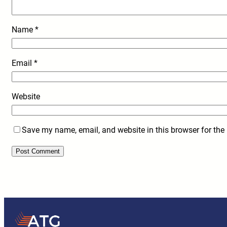
Name
*
Email
*
Website
Save my name, email, and website in this browser for the