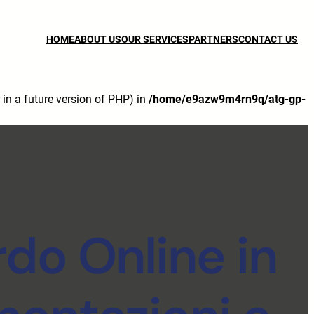
HOME
ABOUT US
OUR SERVICES
PARTNERS
CONTACT US
n a future version of PHP) in
/home/e9azw9m4rn9q/atg-gp-
rdo Online in