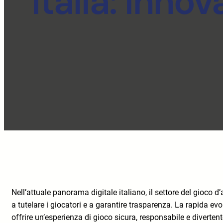
Italia: Inno
Nell’attuale panorama digitale italiano, il settore del gioco 
a tutelare i giocatori e a garantire trasparenza. La rapida 
offrire un’esperienza di gioco sicura, responsabile e divertent