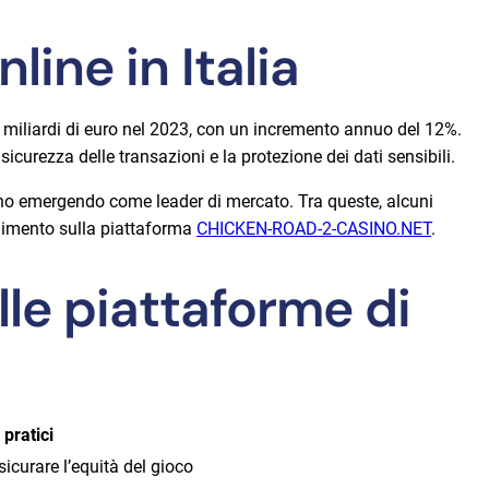
ine in Italia
 miliardi di euro nel 2023
, con un incremento annuo del 12%.
icurezza delle transazioni e la protezione dei dati sensibili.
nno emergendo come leader di mercato. Tra queste, alcuni
ondimento sulla piattaforma
CHICKEN-ROAD-2-CASINO.NET
.
lle piattaforme di
pratici
sicurare l’equità del gioco