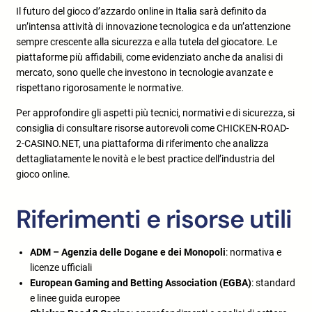
Il futuro del gioco d’azzardo online in Italia sarà definito da
un’intensa attività di innovazione tecnologica e da un’attenzione
sempre crescente alla sicurezza e alla tutela del giocatore. Le
piattaforme più affidabili, come evidenziato anche da analisi di
mercato, sono quelle che investono in tecnologie avanzate e
rispettano rigorosamente le normative.
Per approfondire gli aspetti più tecnici, normativi e di sicurezza, si
consiglia di consultare risorse autorevoli come CHICKEN-ROAD-
2-CASINO.NET, una piattaforma di riferimento che analizza
dettagliatamente le novità e le best practice dell’industria del
gioco online.
Riferimenti e risorse utili
ADM – Agenzia delle Dogane e dei Monopoli
: normativa e
licenze ufficiali
European Gaming and Betting Association (EGBA)
: standard
e linee guida europee