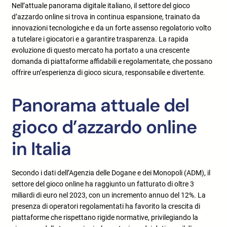
Nell’attuale panorama digitale italiano, il settore del gioco
d’azzardo online si trova in continua espansione, trainato da
innovazioni tecnologiche e da un forte assenso regolatorio volto
a tutelare i giocatori e a garantire trasparenza. La rapida
evoluzione di questo mercato ha portato a una crescente
domanda di piattaforme affidabili e regolamentate, che possano
offrire un’esperienza di gioco sicura, responsabile e divertente.
Panorama attuale del
gioco d’azzardo online
in Italia
Secondo i dati dell’Agenzia delle Dogane e dei Monopoli (ADM), il
settore del gioco online ha raggiunto un fatturato di oltre
3
miliardi di euro nel 2023
, con un incremento annuo del 12%. La
presenza di operatori regolamentati ha favorito la crescita di
piattaforme che rispettano rigide normative, privilegiando la