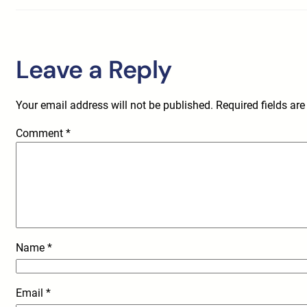
Leave a Reply
Your email address will not be published.
Required fields ar
Comment
*
Name
*
Email
*