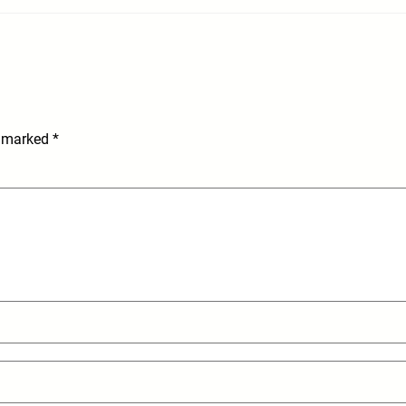
e marked
*