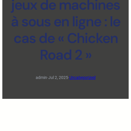
jeux de machines
à sous en ligne : le
cas de « Chicken
Road 2 »
admin
·
Jul 2, 2025
·
Uncategorized