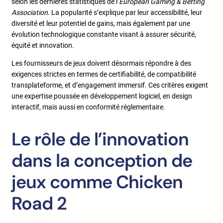
selon les dernières statistiques de l’
European Gaming & Betting
Association
. La popularité s’explique par leur accessibilité, leur
diversité et leur potentiel de gains, mais également par une
évolution technologique constante visant à assurer sécurité,
équité et innovation.
Les fournisseurs de jeux doivent désormais répondre à des
exigences strictes en termes de certifiabilité, de compatibilité
transplateforme, et d’engagement immersif. Ces critères exigent
une expertise poussée en développement logiciel, en design
interactif, mais aussi en conformité réglementaire.
Le rôle de l’innovation
dans la conception de
jeux comme Chicken
Road 2