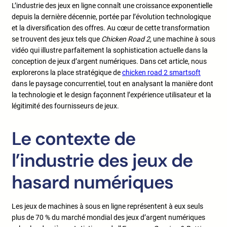
L’industrie des jeux en ligne connaît une croissance exponentielle
depuis la dernière décennie, portée par l’évolution technologique
et la diversification des offres. Au cœur de cette transformation
se trouvent des jeux tels que
Chicken Road 2
, une machine à sous
vidéo qui illustre parfaitement la sophistication actuelle dans la
conception de jeux d’argent numériques. Dans cet article, nous
explorerons la place stratégique de
chicken road 2 smartsoft
dans le paysage concurrentiel, tout en analysant la manière dont
la technologie et le design façonnent l’expérience utilisateur et la
légitimité des fournisseurs de jeux.
Le contexte de
l’industrie des jeux de
hasard numériques
Les jeux de machines à sous en ligne représentent à eux seuls
plus de 70 % du marché mondial des jeux d’argent numériques