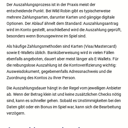
Der Auszahlungsprozess ist in der Praxis meist der
entscheidende Punkt. Bei Wild Robin gibt es typischerweise
mehrere Zahlungsarten, darunter Karten und gängige digitale
Optionen. Der Ablauf ähnelt dem Standard: Auszahlungsantrag
wird im Konto gestellt, anschließend wird die Auszahlung geprüft,
besonders wenn Bonusgewinne im Spiel sind.
Als häufige Zahlungsmethoden sind Karten (Visa/Mastercard)
sowie E-Wallets üblich. Banküberweisung wird in vielen Fällen
ebenfalls angeboten, dauert aber meist länger als E-Wallets. Für
die reibungslose Auszahlung ist die Kontoverifizierung wichtig:
Ausweisdokument, gegebenenfalls Adressnachweis und die
Zuordnung des Kontos zu Ihrer Person.
Die Auszahlungsdauer hängt in der Regel vom jeweiligen Anbieter
ab. Wenn der Betrag klein ist und keine zusätzlichen Checks nötig
sind, kann es schneller gehen. Sobald es Unstimmigkeiten bei den
Daten gibt oder ein Bonus im Spiel war, kann sich die Bearbeitung
verzögern.