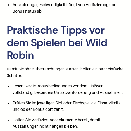
Auszahlungsgeschwindigkeit hängt von Verifizierung und
Bonusstatus ab
Praktische Tipps vor
dem Spielen bei Wild
Robin
Damit Sie ohne Überraschungen starten, helfen ein paar einfache
Schritte:
Lesen Sie die Bonusbedingungen vor dem Einlösen
vollständig, besonders Umsatzanforderung und Ausnahmen.
Prüfen Sie im jeweiligen Slot oder Tischspiel die Einsatzlimits
und ob der Bonus dort zählt.
Halten Sie Verifizierungsdokumente bereit, damit
Auszahlungen nicht hängen bleiben.