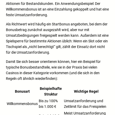
Aktionen für Bestandskunden. Ein Anwendungsbeispiel: Der
Willkommensbonus ist an eine Einzahlung gekoppelt und hat eine
feste Umsatzanforderung.
Als Richtwert wird häufig ein Startbonus angeboten, bei dem der
Bonusbetrag zunächst ausgezahlt wird, aber nur mit
Umsatzbedingungen freigespielt werden kann. Außerdem ist eine
Spielsperre für bestimmte Aktionen üblich: Wenn ein Slot oder ein
Tischspiel als „nicht berechtigt“ gilt, zählt der Einsatz dort nicht
für die Umsatzanforderung.
Damit Sie sich besser orientieren können, hier ein Beispiel für
typische Bonusbestandteile, wie sie in der Praxis bei vielen
Casinos in dieser Kategorie vorkommen (und die sich in den
Regeln oft ähnlich wiederfinden):
Beispielhafte
Bonusart
Wichtige Regel
Struktur
Bis zu 100%
Umsatzanforderung und
Willkommensbonus
bis 1.000 €
Zeitlimit für das Freispielen
Meist Umsatzanforderung