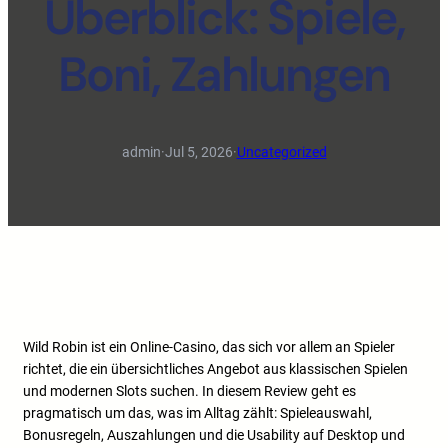
Überblick: Spiele,
Boni, Zahlungen
admin
·
Jul 5, 2026
·
Uncategorized
Wild Robin ist ein Online-Casino, das sich vor allem an Spieler
richtet, die ein übersichtliches Angebot aus klassischen Spielen
und modernen Slots suchen. In diesem Review geht es
pragmatisch um das, was im Alltag zählt: Spieleauswahl,
Bonusregeln, Auszahlungen und die Usability auf Desktop und