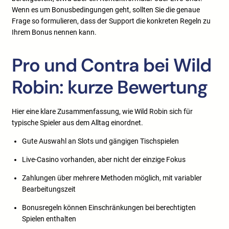
Wenn es um Bonusbedingungen geht, sollten Sie die genaue
Frage so formulieren, dass der Support die konkreten Regeln zu
Ihrem Bonus nennen kann.
Pro und Contra bei Wild
Robin: kurze Bewertung
Hier eine klare Zusammenfassung, wie Wild Robin sich für
typische Spieler aus dem Alltag einordnet.
Gute Auswahl an Slots und gängigen Tischspielen
Live-Casino vorhanden, aber nicht der einzige Fokus
Zahlungen über mehrere Methoden möglich, mit variabler
Bearbeitungszeit
Bonusregeln können Einschränkungen bei berechtigten
Spielen enthalten