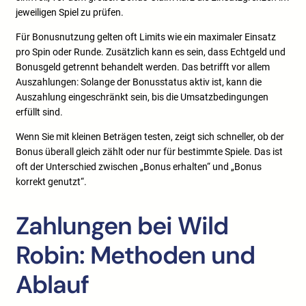
jeweiligen Spiel zu prüfen.
Für Bonusnutzung gelten oft Limits wie ein maximaler Einsatz
pro Spin oder Runde. Zusätzlich kann es sein, dass Echtgeld und
Bonusgeld getrennt behandelt werden. Das betrifft vor allem
Auszahlungen: Solange der Bonusstatus aktiv ist, kann die
Auszahlung eingeschränkt sein, bis die Umsatzbedingungen
erfüllt sind.
Wenn Sie mit kleinen Beträgen testen, zeigt sich schneller, ob der
Bonus überall gleich zählt oder nur für bestimmte Spiele. Das ist
oft der Unterschied zwischen „Bonus erhalten“ und „Bonus
korrekt genutzt“.
Zahlungen bei Wild
Robin: Methoden und
Ablauf